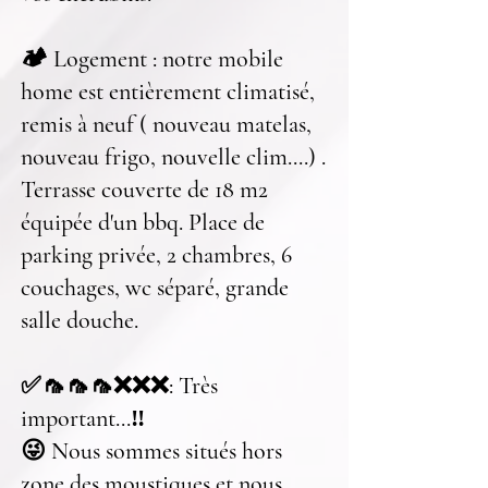
🏕️ Logement : notre mobile
home est entièrement climatisé,
remis à neuf ( nouveau matelas,
nouveau frigo, nouvelle clim....) .
Terrasse couverte de 18
m2
équipée d'un bbq. Place de
parking privée, 2 chambres, 6
couchages, wc séparé, grande
salle douche.
✅🦟🦟🦟❌❌❌: Très
important...‼️
😜 Nous sommes situés hors
zone des moustiques et nous