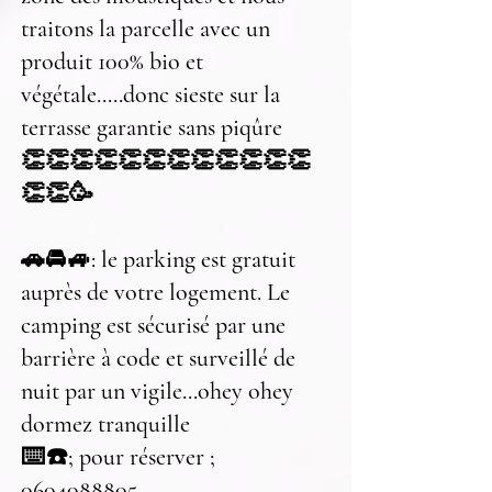
traitons la parcelle avec un
produit 100% bio et
végétale.....donc sieste sur la
terrasse garantie sans piqûre
👏👏👏👏👏👏👏👏👏👏👏👏
👏👏🥳
🚗🚘🚙: le parking est gratuit
auprès de votre logement. Le
camping est sécurisé par une
barrière à code et surveillé de
nuit par un vigile...ohey ohey
dormez tranquille
⌨️☎️; pour réserver ;
0604088805