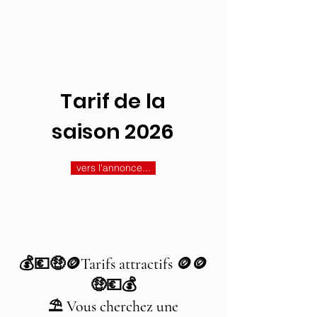
Tarif de la
saison 2026
vers l'annonce...
💰💶🤑🪙Tarifs attractifs 🪙🪙
🤑💶💰
⛱️ Vous cherchez une