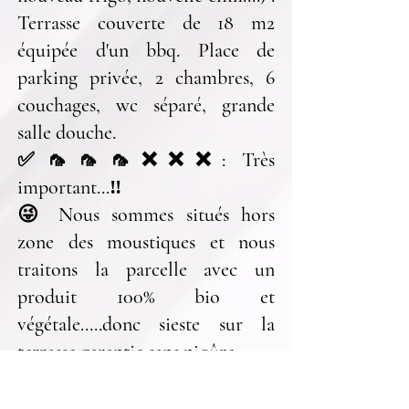
Terrasse couverte de 18
m2
équipée d'un bbq. Place de
parking privée, 2 chambres, 6
couchages, wc séparé, grande
salle douche.
✅🦟🦟🦟❌❌❌: Très
important...‼️
😜 Nous sommes situés hors
zone des moustiques et nous
traitons la parcelle avec un
produit 100% bio et
végétale.....donc sieste sur la
terrasse garantie sans piqûre
👏👏👏👏👏👏👏👏👏👏👏👏
👏👏🥳