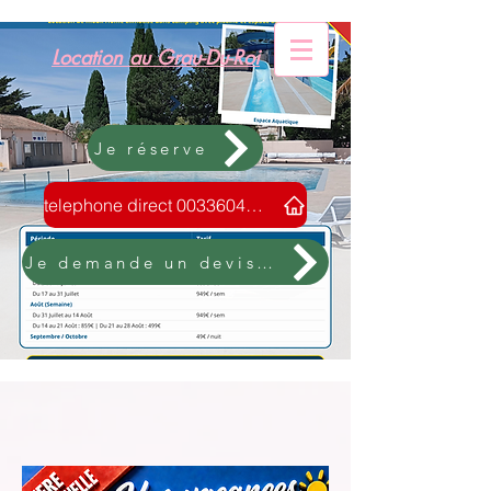
Location au Grau-Du-Roi
Je réserve
telephone direct 0033604088805
Je demande un devis sans engagement