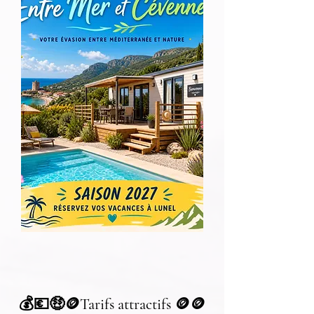
💰💶🤑🪙Tarifs attractifs 🪙🪙