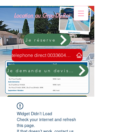
Location au Grau-Du-Roi
Je réserve
telephone direct 0033604088805
Je demande un devis sans engagement
Widget Didn’t Load
Check your internet and refresh
this page.
If that doesn’t work, contact us.